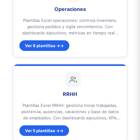
Operaciones
Plantillas Excel operaciones: controla inventario,
gestiona pedidos y vigila vencimientos. Con
dashboards ejecutivos, métricas en tiempo real y
alertas automáticas. Listas para usar.
Ver 9 plantillas →
RRHH
Plantillas Excel RRHH: gestiona horas trabajadas,
asistencia, ausencias, vacaciones y base de datos
de empleados. Con dashboards ejecutivos, KPIs
automáticos y reportes profesionales. Diseñadas
para equipos de recursos humanos. Listas para
Ver 5 plantillas →
usar.