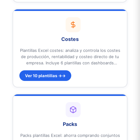
Costes
Plantillas Excel costes: analiza y controla los costes
de producción, rentabilidad y costeo directo de tu
empresa. Incluye 6 plantillas con dashboards
ejecutivos, KPIs automáticos y reportes
profesionales. Calcula costes unitarios, márgenes y
Ver 10 plantillas →
manufactura. Diseñadas para pymes y empresas en
España y Latinoamérica. Listas para usar.
Packs
Packs plantillas Excel: ahorra comprando conjuntos