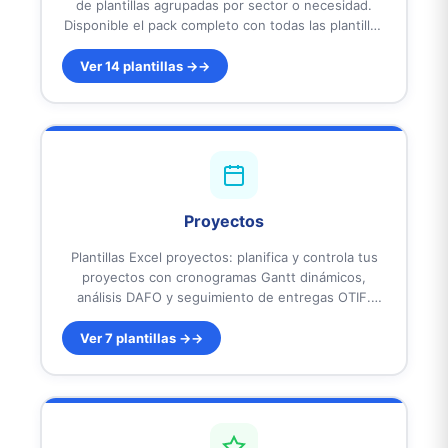
de plantillas agrupadas por sector o necesidad.
Disponible el pack completo con todas las plantillas
y packs específicos para mecanizados, asesorías,
hostelería, construcción, inmobiliaria y tiendas.
Ver 14 plantillas →
Todos incluyen dashboards ejecutivos, KPIs
automáticos y reportes profesionales. Diseñados
para pymes y autónomos en España y
Latinoamérica. Listos para usar.
Proyectos
Plantillas Excel proyectos: planifica y controla tus
proyectos con cronogramas Gantt dinámicos,
análisis DAFO y seguimiento de entregas OTIF.
Incluye dashboards ejecutivos, KPIs automáticos y
reportes profesionales para visualizar avances y
Ver 7 plantillas →
plazos. Diseñadas para pymes y equipos de trabajo
en España y Latinoamérica. Listas para usar.