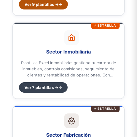
negocios retail en España y Latinoamérica. Listas
Ver 9 plantillas →
para usar.
⭐ ESTRELLA
Sector Inmobiliaria
Plantillas Excel inmobiliaria: gestiona tu cartera de
inmuebles, controla comisiones, seguimiento de
clientes y rentabilidad de operaciones. Con
dashboards ejecutivos, KPIs automáticos y fórmulas
avanzadas. Diseñadas para agencias inmobiliarias y
Ver 7 plantillas →
agentes independientes en España y
Latinoamérica. Listas para usar.
⭐ ESTRELLA
Sector Fabricación