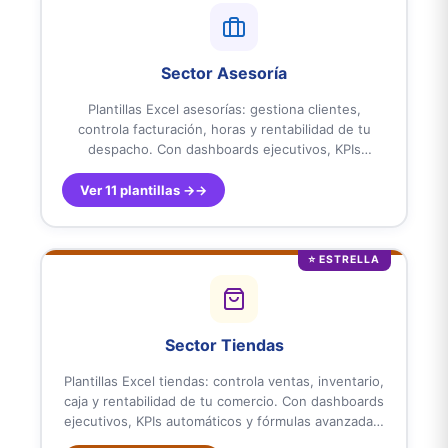
Sector Asesoría
Plantillas Excel asesorías: gestiona clientes,
controla facturación, horas y rentabilidad de tu
despacho. Con dashboards ejecutivos, KPIs
automáticos y fórmulas avanzadas. Diseñadas para
asesorías, gestorías y despachos profesionales en
Ver 11 plantillas →
España y Latinoamérica. Listas para usar.
⭐ ESTRELLA
Sector Tiendas
Plantillas Excel tiendas: controla ventas, inventario,
caja y rentabilidad de tu comercio. Con dashboards
ejecutivos, KPIs automáticos y fórmulas avanzadas.
Diseñadas para tiendas, comercios minoristas y