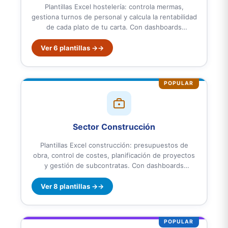
Plantillas Excel hostelería: controla mermas,
gestiona turnos de personal y calcula la rentabilidad
de cada plato de tu carta. Con dashboards
ejecutivos, KPIs automáticos y fórmulas avanzadas.
Diseñadas para restaurantes, bares, cafeterías y
Ver 6 plantillas →
negocios de hostelería en España y Latinoamérica.
Listas para usar.
POPULAR
Sector Construcción
Plantillas Excel construcción: presupuestos de
obra, control de costes, planificación de proyectos
y gestión de subcontratas. Con dashboards
ejecutivos, KPIs automáticos y fórmulas avanzadas.
Diseñadas para constructoras, autónomos y pymes
Ver 8 plantillas →
del sector en España y Latinoamérica. Listas para
usar.
POPULAR