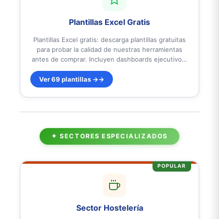
Plantillas Excel Gratis
Plantillas Excel gratis: descarga plantillas gratuitas
para probar la calidad de nuestras herramientas
antes de comprar. Incluyen dashboards ejecutivos,
KPIs automáticos y fórmulas avanzadas, igual que
las versiones premium. Ideales para autónomos y
Ver 69 plantillas →
pymes en España y Latinoamérica que buscan
soluciones profesionales. Listas para usar.
✦ SECTORES ESPECIALIZADOS
POPULAR
Sector Hostelería