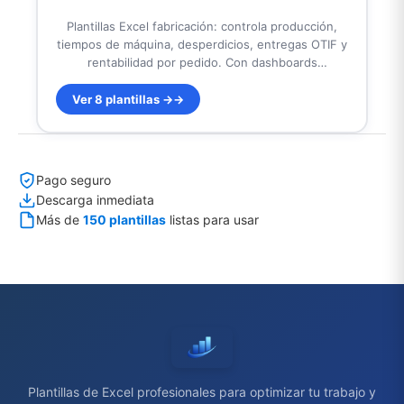
Plantillas Excel fabricación: controla producción,
tiempos de máquina, desperdicios, entregas OTIF y
rentabilidad por pedido. Con dashboards
ejecutivos, KPIs automáticos y metodología Lean.
Diseñadas para talleres, mecanizados y empresas
Ver 8 plantillas →
industriales en España y Latinoamérica. Listas para
usar.
Pago seguro
Descarga inmediata
Más de
150 plantillas
listas para usar
Plantillas de Excel profesionales para optimizar tu trabajo y