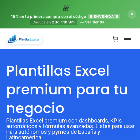
🎁
×
15% en tu primera compra con el código
BIENVENIDA15
—
Ver tienda
23d 11h 9m
Caduca en
Plantillas Excel
premium para tu
negocio
Plantillas Excel premium con dashboards, KPIs
automáticos y fórmulas avanzadas. Listas para usar.
Para autónomos y pymes de España y
Latinoamérica.