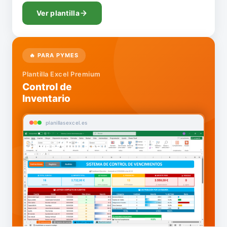
Ver plantilla
🔥 PARA PYMES
Plantilla Excel Premium
Control de
Inventario
planillasexcel.es