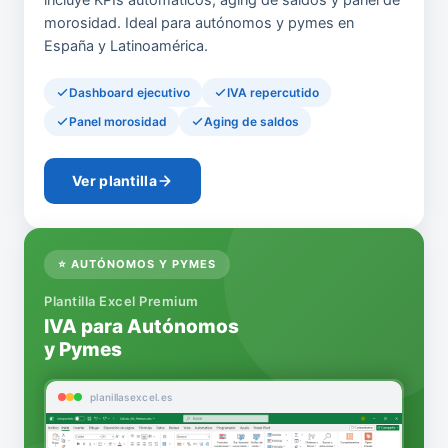
incluye KPIs automáticos, aging de saldos y panel de
morosidad. Ideal para autónomos y pymes en
España y Latinoamérica.
Dashboard ejecutivo
IVA repercutido
Panel morosidad
Aging de saldos
Ver plantilla
⭐ AUTÓNOMOS Y PYMES
Plantilla Excel Premium
IVA para Autónomos
y Pymes
planillasexcel.es