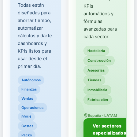
Todas están
KPIs
diseñadas para
automáticos y
ahorrar tiempo,
fórmulas
automatizar
avanzadas para
cálculos y darte
cada sector.
dashboards y
KPIs listos para
Hostelería
usar desde el
Construcción
primer día.
Asesorías
Autónomos
Tiendas
Finanzas
Inmobiliaria
Ventas
Fabricación
Operaciones
España · LATAM
RRHH
🏭
Ver sectores
Costes
especializados
Packs