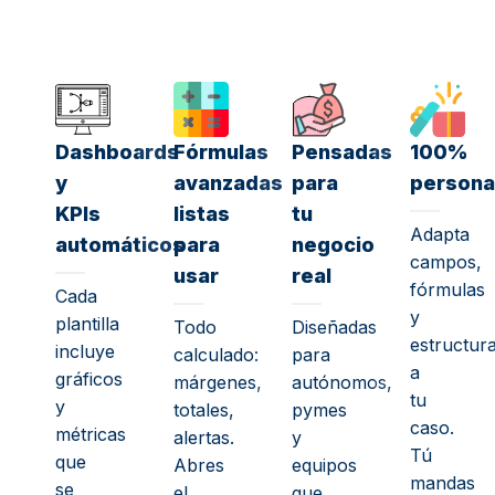
Dashboards
Fórmulas
Pensadas
100%
y
avanzadas
para
persona
KPIs
listas
tu
Adapta
automáticos
para
negocio
campos,
usar
real
fórmulas
Cada
y
plantilla
Todo
Diseñadas
estructur
incluye
calculado:
para
a
gráficos
márgenes,
autónomos,
tu
y
totales,
pymes
caso.
métricas
alertas.
y
Tú
que
Abres
equipos
mandas
se
el
que