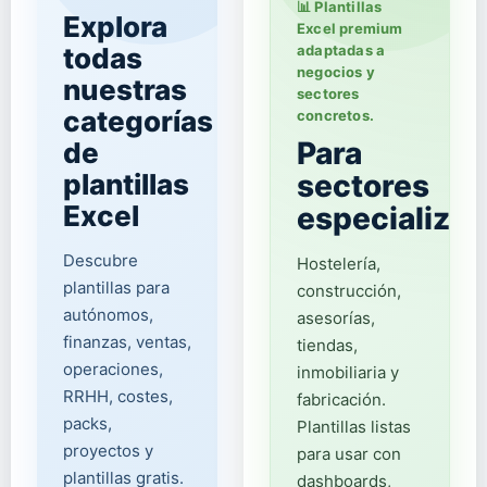
📊 Plantillas
Explora
Excel premium
todas
adaptadas a
negocios y
nuestras
sectores
categorías
concretos.
Para
de
plantillas
sectores
Excel
especializa
Descubre
Hostelería,
plantillas para
construcción,
autónomos,
asesorías,
finanzas, ventas,
tiendas,
operaciones,
inmobiliaria y
RRHH, costes,
fabricación.
packs,
Plantillas listas
proyectos y
para usar con
plantillas gratis.
dashboards,